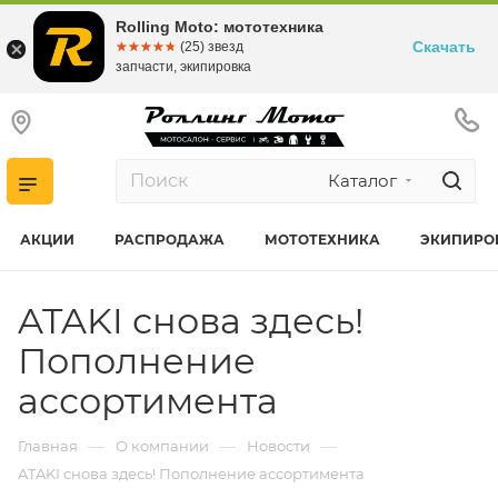
Rolling Moto: мототехника
Скачать
☆☆☆☆☆
★★★★★
(25) звезд
запчасти, экипировка
Каталог
АКЦИИ
РАСПРОДАЖА
МОТОТЕХНИКА
ЭКИПИРО
ATAKI снова здесь!
Пополнение
ассортимента
—
—
—
Главная
О компании
Новости
ATAKI снова здесь! Пополнение ассортимента