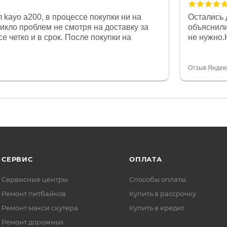
 kayo a200, в процессе покупки ни на
Остались 
никло проблем не смотря на доставку за
объяснили
е четко и в срок. После покупки на
не нужно.
был 0, при этом представители магазина
комфортна
связи и в итоге проблема была решена.
полностью
орит о небезразличии к клиенту после
огромное 
Отзыв Яндек
то на сегодняшний день редкость.
терпение
СЕРВИС
ОПЛАТА
Сервисные центры
Способы оплаты
Ремонт питбайков
Купить в рассрочку
Ремонт макси скутера
Купить в кредит
Ремонт дорожных