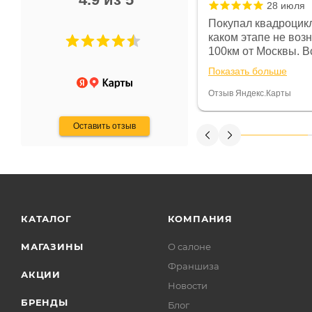
28 июля
 в магазине чисто, цены везде
Покупал квадроцикл
огут. Не понравились условия
каком этапе не воз
предоплата и дают только на год)
100км от Москвы. Вс
ают что человек купит и
спидометре всегда 
Показать больше
некому.
постоянно были на 
Считаю, что это гов
Отзыв Яндекс.Карты
получения денег, ч
Оставить отзыв
КАТАЛОГ
КОМПАНИЯ
МАГАЗИНЫ
О салоне
Франшиза
АКЦИИ
Новости
БРЕНДЫ
Блог