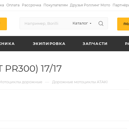
ка
Оплата
Рассрочка
Покупателям
Друзья Роллинг Мото
Партнёр
Каталог
ПО
Г
ХНИКА
ЭКИПИРОВКА
ЗАПЧАСТИ
Р
 PR300) 17/17
—
Мотоциклы дорожные
Дорожные мотоциклы ATAKI