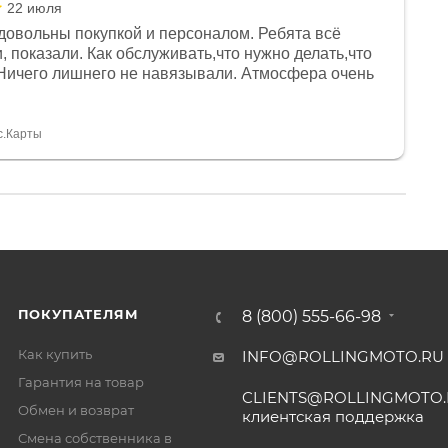
22 июля
довольны покупкой и персоналом. Ребята всё
, показали. Как обслуживать,что нужно делать,что
Ничего лишнего не навязывали. Атмосфера очень
я, помогли с доставкой. Сам аппарат так же
 устроил нас, нашли именно то, что хотел P. S
спасибо Дмитрию, за клиентоориентированность и
с.Карты
ПОКУПАТЕЛЯМ
8 (800) 555-66-98
Как купить
INFO@ROLLINGMOTO.RU
Гарантия на товар
CLIENTS@ROLLINGMOTO
Обмен и возврат
клиентская поддержка
Смена собственника в