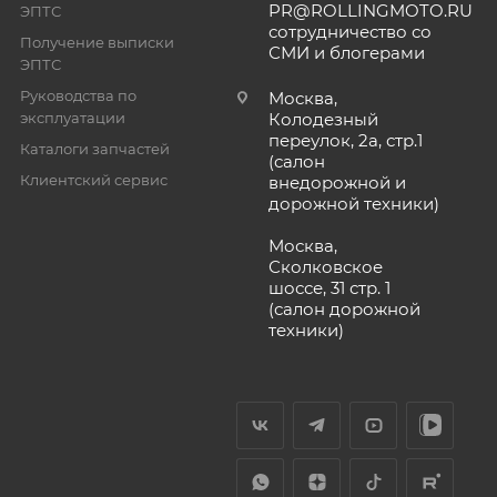
PR@ROLLINGMOTO.RU
ЭПТС
сотрудничество со
Получение выписки
СМИ и блогерами
ЭПТС
Руководства по
Москва,
эксплуатации
Колодезный
переулок, 2а, стр.1
Каталоги запчастей
(салон
Клиентский сервис
внедорожной и
дорожной техники)
Москва,
Сколковское
шоссе, 31 стр. 1
(салон дорожной
техники)