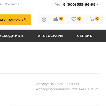
8 (800) 555-66-98
ам
Контакты
0
0
0
ДБОР ЗАПЧАСТЕЙ
АСХОДНИКИ
АКСЕССУАРЫ
СЕРВИС
Артикул:
1560555-790-8908
Артикул поставщика:
ZS150-48E Batllo5