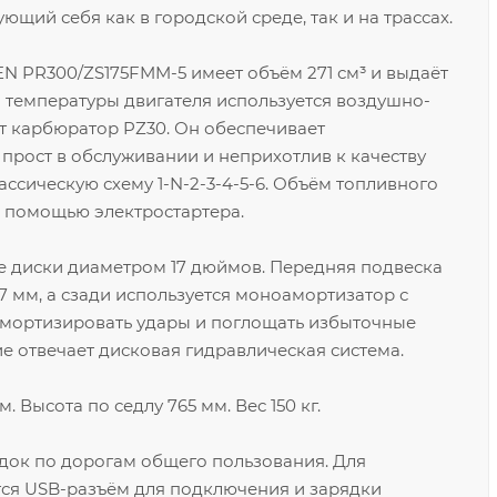
ющий себя как в городской среде, так и на трассах.
 PR300/ZS175FMM-5 имеет объём 271 см³ и выдаёт
 температуры двигателя используется воздушно-
т карбюратор PZ30. Он обеспечивает
 прост в обслуживании и неприхотлив к качеству
ассическую схему 1-N-2-3-4-5-6. Объём топливного
 с помощью электростартера.
 диски диаметром 17 дюймов. Передняя подвеска
7 мм, а сзади используется моноамортизатор с
амортизировать удары и поглощать избыточные
е отвечает дисковая гидравлическая система.
 Высота по седлу 765 мм. Вес 150 кг.
док по дорогам общего пользования. Для
тся USB-разъём для подключения и зарядки