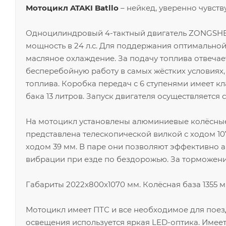
Мотоцикл ATAKI Batllo
– нейкед, уверенно чувству
Одноцилиндровый 4-тактный двигатель ZONGSHEN
мощность в 24 л.с. Для поддержания оптимальной
масляное охлаждение. За подачу топлива отвечае
бесперебойную работу в самых жёстких условиях,
топлива. Коробка передач с 6 ступенями имеет кл
бака 13 литров. Запуск двигателя осуществляется
На мотоцикл установлены алюминиевые колёсные
представлена телескопической вилкой с ходом 10
ходом 39 мм. В паре они позволяют эффективно 
вибрации при езде по бездорожью. За торможени
Габариты 2022x800x1070 мм. Колёсная база 1355 мм.
Мотоцикл имеет ПТС и все необходимое для поез
освещения используется яркая LED-оптика. Имее