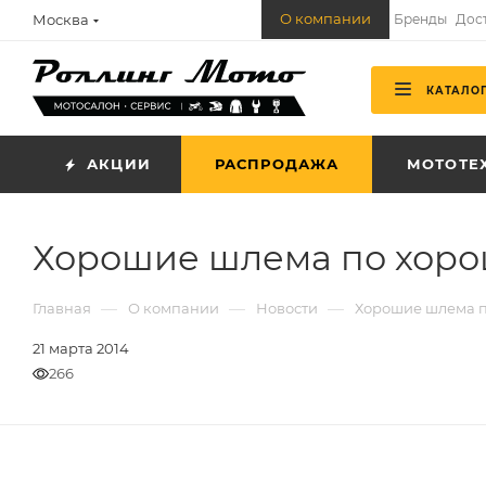
О компании
Москва
Бренды
Дос
КАТАЛО
АКЦИИ
РАСПРОДАЖА
МОТОТЕ
Хорошие шлема по хоро
—
—
—
Главная
О компании
Новости
Хорошие шлема п
21 марта 2014
266