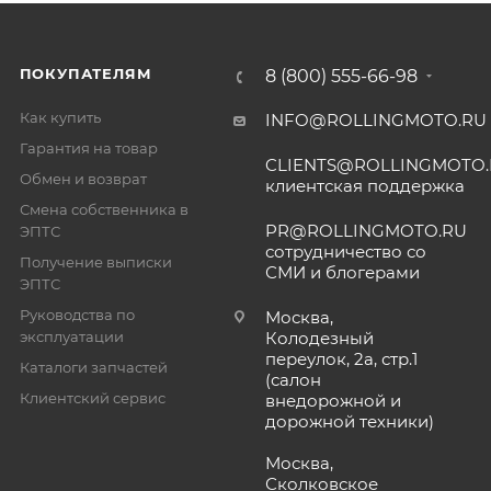
ПОКУПАТЕЛЯМ
8 (800) 555-66-98
Как купить
INFO@ROLLINGMOTO.RU
Гарантия на товар
CLIENTS@ROLLINGMOTO
Обмен и возврат
клиентская поддержка
Смена собственника в
PR@ROLLINGMOTO.RU
ЭПТС
сотрудничество со
Получение выписки
СМИ и блогерами
ЭПТС
Руководства по
Москва,
эксплуатации
Колодезный
переулок, 2а, стр.1
Каталоги запчастей
(салон
Клиентский сервис
внедорожной и
дорожной техники)
Москва,
Сколковское