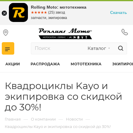
Rolling Moto: мототехника
Скачать
☆☆☆☆☆
★★★★★
(25) звезд
запчасти, экипировка
Каталог
АКЦИИ
РАСПРОДАЖА
МОТОТЕХНИКА
ЭКИПИРО
Квадроциклы Kayo и
экипировка со скидкой
до 30%!
—
—
—
Главная
О компании
Новости
Квадроциклы Kayo и экипировка со скидкой до 30%!