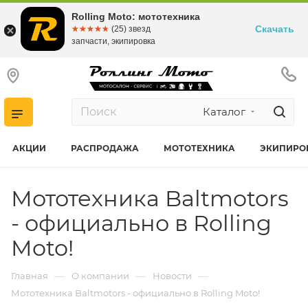
Rolling Moto: мототехника
Скачать
☆☆☆☆☆
★★★★★
(25) звезд
запчасти, экипировка
Каталог
АКЦИИ
РАСПРОДАЖА
МОТОТЕХНИКА
ЭКИПИРО
Мототехника Baltmotors
- официально в Rolling
Moto!
—
—
—
Главная
О компании
Новости
Мототехника Baltmotors - официально в Rolling Moto!