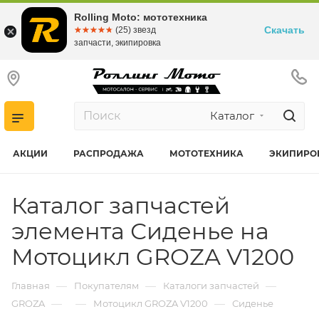
Rolling Moto: мототехника
Скачать
☆☆☆☆☆
★★★★★
(25) звезд
запчасти, экипировка
Каталог
АКЦИИ
РАСПРОДАЖА
МОТОТЕХНИКА
ЭКИПИРО
Каталог запчастей
элемента Сиденье на
Мотоцикл GROZA V1200
—
—
—
Главная
Покупателям
Каталоги запчастей
—
—
—
GROZA
Мотоцикл GROZA V1200
Сиденье