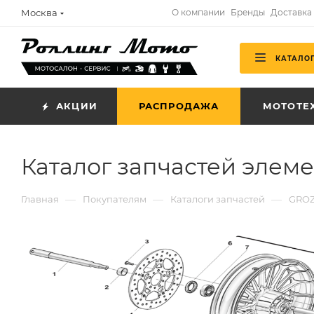
Москва
О компании
Бренды
Доставка
КАТАЛО
АКЦИИ
РАСПРОДАЖА
МОТОТЕ
Каталог запчастей элем
—
—
—
Главная
Покупателям
Каталоги запчастей
GRO