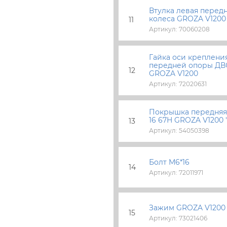
Втулка левая перед
колеса GROZA V1200
11
Артикул: 70060208
Гайка оси креплени
передней опоры ДВС
12
GROZA V1200
Артикул: 72020631
Покрышка передняя 
16 67H GROZA V1200 
13
Артикул: 54050398
Болт M6*16
14
Артикул: 72011971
Зажим GROZA V1200
15
Артикул: 73021406