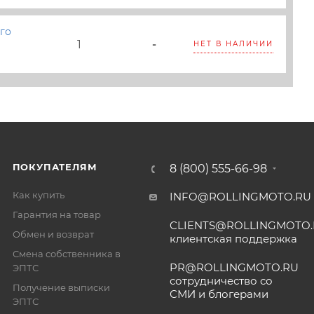
го
1
-
НЕТ В НАЛИЧИИ
ПОКУПАТЕЛЯМ
8 (800) 555-66-98
Как купить
INFO@ROLLINGMOTO.RU
Гарантия на товар
CLIENTS@ROLLINGMOTO
Обмен и возврат
клиентская поддержка
Смена собственника в
PR@ROLLINGMOTO.RU
ЭПТС
сотрудничество со
Получение выписки
СМИ и блогерами
ЭПТС