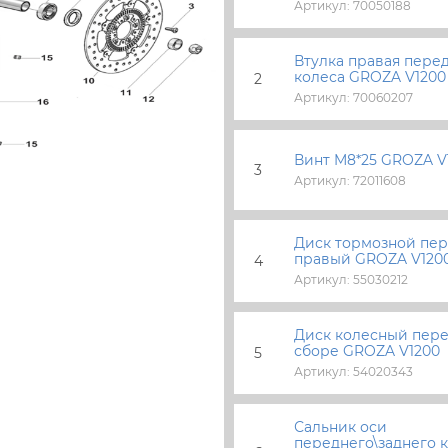
Артикул: 70050188
Втулка правая пере
колеса GROZA V1200
2
Артикул: 70060207
Винт M8*25 GROZA V
3
Артикул: 72011608
Диск тормозной пе
правый GROZA V120
4
Артикул: 55030212
Диск колесный пер
сборе GROZA V1200
5
Артикул: 54020343
Сальник оси
переднего\заднего 