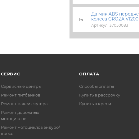
Датчик ABS передне
колеса GROZA V1200
16
Артикул: 37050083
СЕРВИС
ОПЛАТА
Сервисные центры
Способы оплаты
Ремонт питбайков
Купить в рассрочку
Ремонт макси скутера
Купить в кредит
Ремонт дорожных
мотоциклов
Ремонт мотоциклов эндуро/
кросс