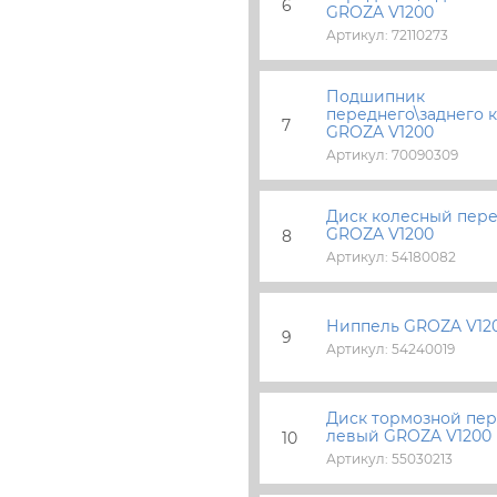
6
GROZA V1200
Артикул: 72110273
Подшипник
переднего\заднего 
7
GROZA V1200
Артикул: 70090309
Диск колесный пер
GROZA V1200
8
Артикул: 54180082
Ниппель GROZA V12
9
Артикул: 54240019
Диск тормозной пе
левый GROZA V1200
10
Артикул: 55030213