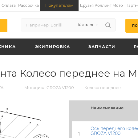
Покупателям
Оплата
Рассрочка
Друзья Роллинг Мото
Партн
Каталог
ПО
Г
ХНИКА
ЭКИПИРОВКА
ЗАПЧАСТИ
Р
ента Колесо переднее на 
—
—
—
ZA
Мотоцикл GROZA V1200
Колесо переднее
Наименование
Ось переднего коле
GROZA V1200
1