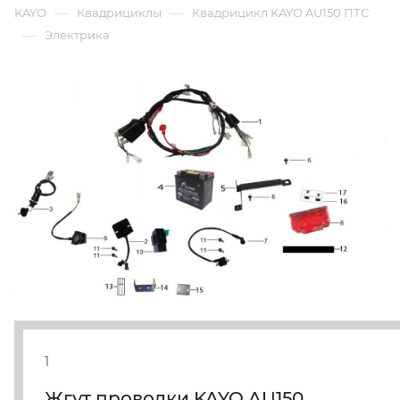
—
—
KAYO
Квадрициклы
Квадрицикл KAYO AU150 ПТС
—
Электрика
1
Жгут проводки KAYO AU150