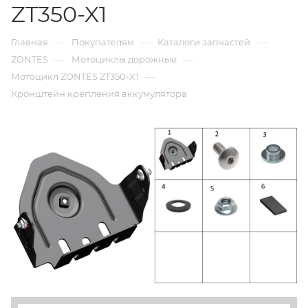
ZT350-X1
—
—
—
Главная
Покупателям
Каталоги запчастей
—
—
ZONTES
Мотоциклы дорожные
—
Мотоцикл ZONTES ZT350-X1
Кронштейн крепления аккумулятора