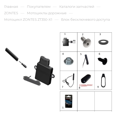
—
—
—
Главная
Покупателям
Каталоги запчастей
—
—
ZONTES
Мотоциклы дорожные
—
Мотоцикл ZONTES ZT350-X1
Блок бесключевого доступа