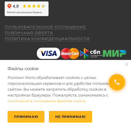
ПОЛЬЗОВАТЕЛЬСКОЕ СОГЛАШЕНИЕ
ПУБЛИЧНАЯ ОФЕРТА
ПОЛИТИКА КОНФИДЕНЦИАЛЬНОСТИ
Файлы cookie
Роллинг Мото обрабатывает сookies с целью
2026 © Интернет-магазин мототехники Роллинг Мото
персонализации сервисов и для удобства пользования
сайтом. Вы можете запретить обработку сookies в
настройках браузера. Пожалуйста, ознакомьтесь с
политикой в отношении файлов cookie
.
ПРИНИМАЮ
НЕ ПРИНИМАЮ
Главная
Избранные
Каталог
Кабинет
Корзина