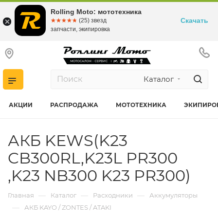
Rolling Moto: мототехника
Скачать
☆☆☆☆☆
★★★★★
(25) звезд
запчасти, экипировка
Каталог
АКЦИИ
РАСПРОДАЖА
МОТОТЕХНИКА
ЭКИПИРО
АКБ KEWS(K23
CB300RL,K23L PR300
,K23 NB300 K23 PR300)
—
—
—
Главная
Каталог
Расходники
Аккумуляторы
—
АКБ KAYO / ZONTES / ATAKI