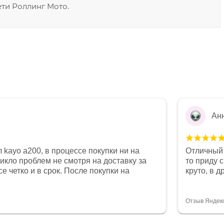
ети Роллинг Мото.
Ан
 kayo a200, в процессе покупки ни на
Отличный 
никло проблем не смотря на доставку за
то приду 
е четко и в срок. После покупки на
круто, в 
был 0, при этом представители магазина
все чеки 
связи и в итоге проблема была решена.
поставил
орит о небезразличии к клиенту после
спасибо о
Отзыв Яндек
то на сегодняшний день редкость.
объясняют