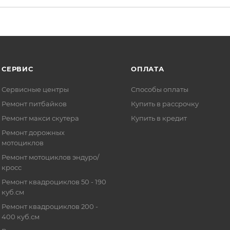
СЕРВИС
ОПЛАТА
Сервисные центры
Способы оплаты
Ремонт питбайков
Купить в рассрочку
Ремонт макси скутера
Купить в кредит
Ремонт дорожных
мотоциклов
Ремонт мотоциклов эндуро/
кросс
Ремонт квадроциклов 50 - 190
куб.см
Ремонт квадроциклов 200 -
400 куб.см