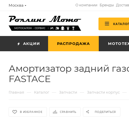
Москва
О компании
Бренды
Достав
КАТАЛО
АКЦИИ
РАСПРОДАЖА
МОТОТЕ
Амортизатор задний газо
FASTACE
—
—
—
—
Главная
Каталог
Запчасти
Запчасти корпус
В ИЗБРАННОЕ
СРАВНИТЬ
ПОДЕЛИТЬСЯ