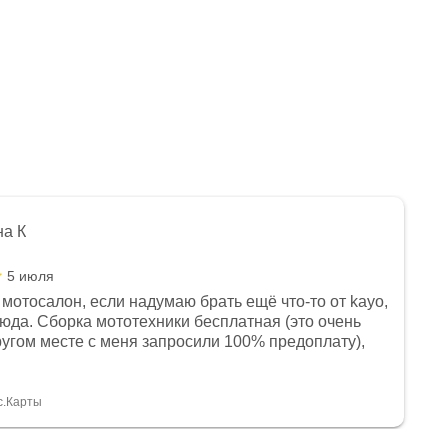
на К
5 июля
мотосалон, если надумаю брать ещё что-то от kayo,
сюда. Сборка мототехники бесплатная (это очень
другом месте с меня запросили 100% предоплату),
и документы выдали. Брала технику с ПТС, на учёт
а вообще без проблем. Менеджеру Юлии большое
тдельное, всегда на связи, очень детально всё
с.Карты
. 👍