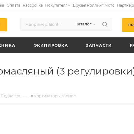
ка
Оплата
Рассрочка
Покупателям
Друзья Роллинг Мото
Партнёр
Каталог
ПО
Г
ХНИКА
ЭКИПИРОВКА
ЗАПЧАСТИ
Р
масляный (3 регулировки) 
—
Подвеска
Амортизаторы задние