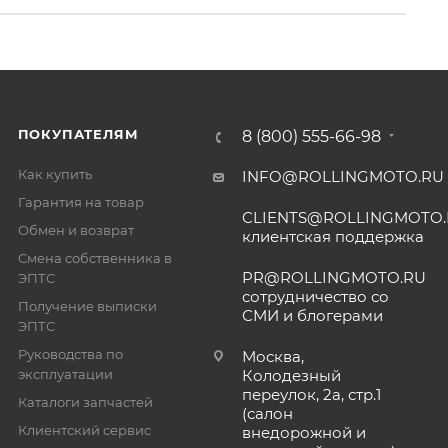
ПОКУПАТЕЛЯМ
8 (800) 555-66-98
Как купить
INFO@ROLLINGMOTO.RU
Гарантия на товар
CLIENTS@ROLLINGMOTO
Обмен и возврат
клиентская поддержка
Смена собственника в
PR@ROLLINGMOTO.RU
ЭПТС
сотрудничество со
Получение выписки
СМИ и блогерами
ЭПТС
Руководства по
Москва,
эксплуатации
Колодезный
переулок, 2а, стр.1
Каталоги запчастей
(салон
Клиентский сервис
внедорожной и