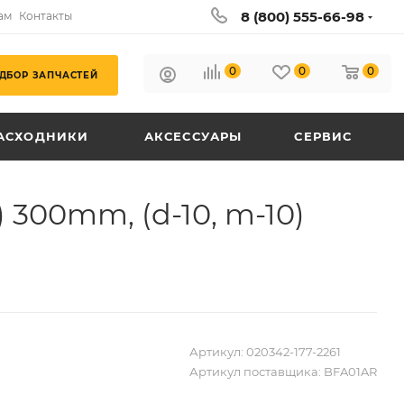
8 (800) 555-66-98
ам
Контакты
0
0
0
ДБОР ЗАПЧАСТЕЙ
АСХОДНИКИ
АКСЕССУАРЫ
СЕРВИС
300mm, (d-10, m-10)
Артикул:
020342-177-2261
Артикул поставщика:
BFA01AR