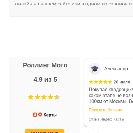
онлайн на нашем сайте или в одном из салонов с
Роллинг Мото
Александр
4.9 из 5
28 июля
 в магазине чисто, цены везде
Покупал квадроцикл
огут. Не понравились условия
каком этапе не воз
предоплата и дают только на год)
100км от Москвы. Вс
ают что человек купит и
спидометре всегда 
Показать больше
некому.
постоянно были на 
Считаю, что это гов
Отзыв Яндекс.Карты
получения денег, ч