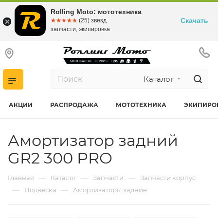
Rolling Moto: мототехника
Скачать
☆☆☆☆☆
★★★★★
(25) звезд
запчасти, экипировка
Каталог
АКЦИИ
РАСПРОДАЖА
МОТОТЕХНИКА
ЭКИПИРО
Амортизатор задний
GR2 300 PRO
—
—
—
Главная
Каталог
Запчасти
Запчасти корпус
—
—
Подвеска
Амортизаторы задние