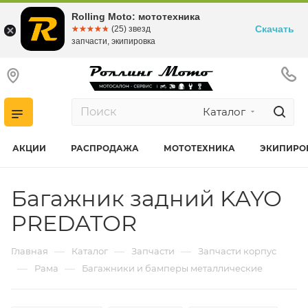
Rolling Moto: мототехника
Скачать
☆☆☆☆☆
★★★★★
(25) звезд
запчасти, экипировка
Каталог
АКЦИИ
РАСПРОДАЖА
МОТОТЕХНИКА
ЭКИПИРО
Багажник задний KAYO
PREDATOR
—
—
—
Главная
Каталог
Запчасти
Запчасти корпус
—
—
Рама
Багажники и бамперы металлические