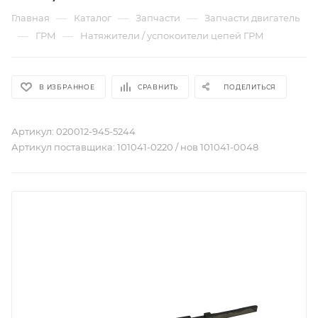
—
—
—
Главная
Каталог
Запчасти
Запчасти двигатель
—
—
ГРМ
Натяжители / успокоители цепей ГРМ
В ИЗБРАННОЕ
СРАВНИТЬ
ПОДЕЛИТЬСЯ
Артикул:
020012-945-5244
Артикул поставщика:
101041-0220 / нов 101041-0048