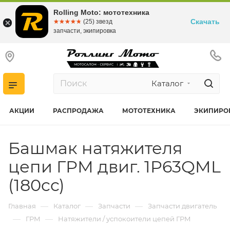
Rolling Moto: мототехника
Скачать
☆☆☆☆☆
★★★★★
(25) звезд
запчасти, экипировка
Каталог
АКЦИИ
РАСПРОДАЖА
МОТОТЕХНИКА
ЭКИПИРО
Башмак натяжителя
цепи ГРМ двиг. 1P63QML
(180cc)
—
—
—
Главная
Каталог
Запчасти
Запчасти двигатель
—
—
ГРМ
Натяжители / успокоители цепей ГРМ