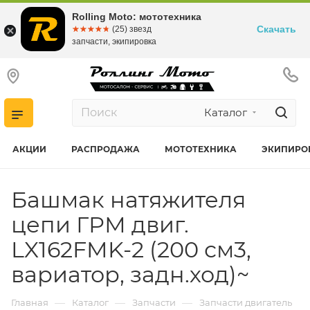
Rolling Moto: мототехника
Скачать
☆☆☆☆☆
★★★★★
(25) звезд
запчасти, экипировка
Каталог
АКЦИИ
РАСПРОДАЖА
МОТОТЕХНИКА
ЭКИПИРО
Башмак натяжителя
цепи ГРМ двиг.
LX162FMK-2 (200 см3,
вариатор, задн.ход)~
—
—
—
Главная
Каталог
Запчасти
Запчасти двигатель