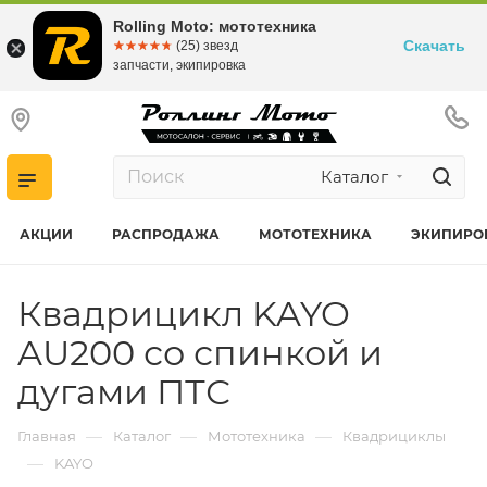
Rolling Moto: мототехника
Скачать
☆☆☆☆☆
★★★★★
(25) звезд
запчасти, экипировка
Каталог
АКЦИИ
РАСПРОДАЖА
МОТОТЕХНИКА
ЭКИПИРО
Квадрицикл KAYO
AU200 со спинкой и
дугами ПТС
—
—
—
Главная
Каталог
Мототехника
Квадрициклы
—
KAYO