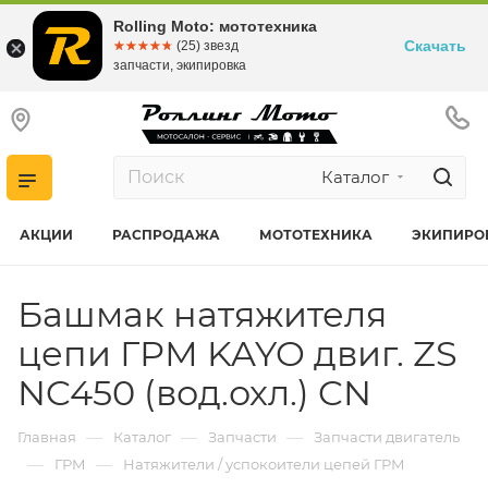
Rolling Moto: мототехника
Скачать
☆☆☆☆☆
★★★★★
(25) звезд
запчасти, экипировка
Каталог
АКЦИИ
РАСПРОДАЖА
МОТОТЕХНИКА
ЭКИПИРО
Башмак натяжителя
цепи ГРМ KAYO двиг. ZS
NC450 (вод.охл.) CN
—
—
—
Главная
Каталог
Запчасти
Запчасти двигатель
—
—
ГРМ
Натяжители / успокоители цепей ГРМ