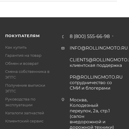
ПОКУПАТЕЛЯМ
8 (800) 555-66-98
Как купить
INFO@ROLLINGMOTO.RU
Гарантия на товар
CLIENTS@ROLLINGMOTO
Обмен и возврат
клиентская поддержка
Смена собственника в
PR@ROLLINGMOTO.RU
ЭПТС
сотрудничество со
Получение выписки
СМИ и блогерами
ЭПТС
Руководства по
Москва,
эксплуатации
Колодезный
переулок, 2а, стр.1
Каталоги запчастей
(салон
Клиентский сервис
внедорожной и
дорожной техники)