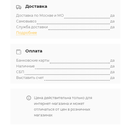
Доставка
Доставка по Москве и МО
да
Самовывоз
да
Служба доставки
да
Подробнее
Оплата
Банковские карты
да
Наличные
да
СБП
да
Выставить счет
да
Цена действительна только для
интернет-магазина и может
отличаться от цен в розничных
магазинах