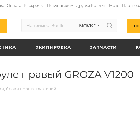
ка
Оплата
Рассрочка
Покупателям
Друзья Роллинг Мото
Партнёр
Каталог
ПО
Г
ХНИКА
ЭКИПИРОВКА
ЗАПЧАСТИ
Р
руле правый GROZA V1200
ки, блоки переключателей