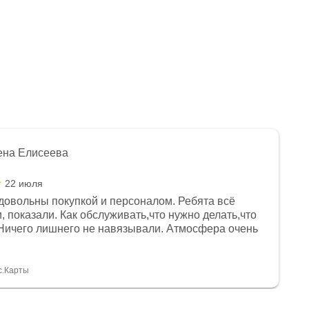
ена Елисеева
22 июля
довольны покупкой и персоналом. Ребята всё
, показали. Как обслуживать,что нужно делать,что
Ничего лишнего не навязывали. Атмосфера очень
я, помогли с доставкой. Сам аппарат так же
 устроил нас, нашли именно то, что хотел P. S
спасибо Дмитрию, за клиентоориентированность и
с.Карты