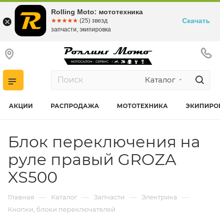
Rolling Moto: мототехника
Скачать
☆☆☆☆☆
★★★★★
(25) звезд
запчасти, экипировка
Каталог
АКЦИИ
РАСПРОДАЖА
МОТОТЕХНИКА
ЭКИПИРО
Блок переключения на
руле правый GROZA
XS500
—
—
—
—
Главная
Каталог
Запчасти
Электрика
Кнопки, блоки переключателей