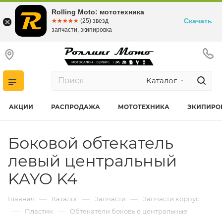
Rolling Moto: мототехника
Скачать
☆☆☆☆☆
★★★★★
(25) звезд
запчасти, экипировка
Каталог
АКЦИИ
РАСПРОДАЖА
МОТОТЕХНИКА
ЭКИПИРО
Боковой обтекатель
левый центральный
KAYO K4
—
—
—
Главная
Каталог
Запчасти
Запчасти корпус
—
—
Пластик
Обтекатели боковые центральные