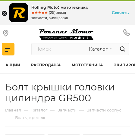
Rolling Moto: мототехника
Скачать
☆☆☆☆☆
★★★★★
(25) звезд
запчасти, экипировка
Каталог
АКЦИИ
РАСПРОДАЖА
МОТОТЕХНИКА
ЭКИПИРО
Болт крышки головки
цилиндра GR500
—
—
—
Главная
Каталог
Запчасти
Запчасти корпус
—
Болты, крепеж