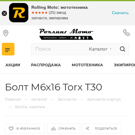
Rolling Moto: мототехника
Скачать
☆☆☆☆☆
★★★★★
(25) звезд
запчасти, экипировка
Каталог
АКЦИИ
РАСПРОДАЖА
МОТОТЕХНИКА
ЭКИПИРО
Болт М6х16 Torx T30
—
—
—
Главная
Каталог
Запчасти
Запчасти корпус
—
Болты, крепеж
В ИЗБРАННОЕ
СРАВНИТЬ
ПОДЕЛИТЬСЯ