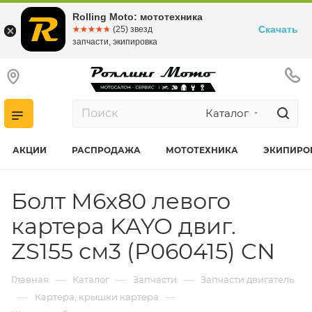
Rolling Moto: мототехника
Скачать
☆☆☆☆☆
★★★★★
(25) звезд
запчасти, экипировка
Каталог
АКЦИИ
РАСПРОДАЖА
МОТОТЕХНИКА
ЭКИПИРО
Болт М6х80 левого
картера KAYO двиг.
ZS155 см3 (P060415) CN
—
—
—
Главная
Каталог
Запчасти
Запчасти двигатель
—
—
Картера, крышки картера