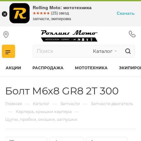
Rolling Moto: мототехника
Скачать
☆☆☆☆☆
★★★★★
(25) звезд
запчасти, экипировка
Каталог
АКЦИИ
РАСПРОДАЖА
МОТОТЕХНИКА
ЭКИПИРО
Болт M6x8 GR8 2T 300
—
—
—
Главная
Каталог
Запчасти
Запчасти двигатель
—
—
Картера, крышки картера
Щупы, пробки, окошки, заглушки