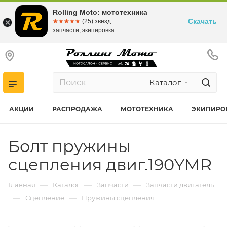
Rolling Moto: мототехника
Скачать
☆☆☆☆☆
★★★★★
(25) звезд
запчасти, экипировка
Каталог
АКЦИИ
РАСПРОДАЖА
МОТОТЕХНИКА
ЭКИПИРО
Болт пружины
сцепления двиг.190YMR
—
—
—
Главная
Каталог
Запчасти
Запчасти двигатель
—
—
Сцепление
Пружины сцепления