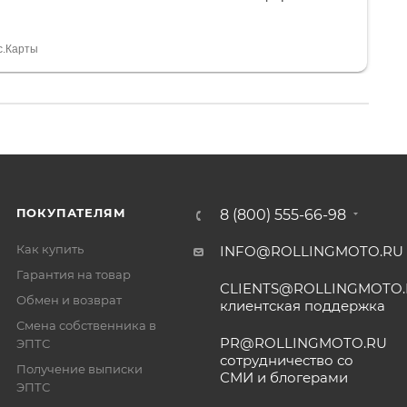
я, помогли с доставкой. Сам аппарат так же
 устроил нас, нашли именно то, что хотел P. S
спасибо Дмитрию, за клиентоориентированность и
с.Карты
ПОКУПАТЕЛЯМ
8 (800) 555-66-98
Как купить
INFO@ROLLINGMOTO.RU
Гарантия на товар
CLIENTS@ROLLINGMOTO
Обмен и возврат
клиентская поддержка
Смена собственника в
PR@ROLLINGMOTO.RU
ЭПТС
сотрудничество со
Получение выписки
СМИ и блогерами
ЭПТС