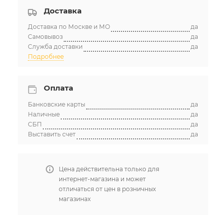
Доставка
Доставка по Москве и МО
да
Самовывоз
да
Служба доставки
да
Подробнее
Оплата
Банковские карты
да
Наличные
да
СБП
да
Выставить счет
да
Цена действительна только для
интернет-магазина и может
отличаться от цен в розничных
магазинах