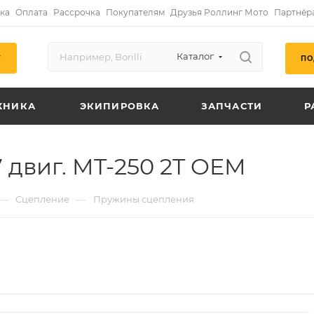
ка
Оплата
Рассрочка
Покупателям
Друзья Роллинг Мото
Партнёр
Каталог
ПО
Г
ХНИКА
ЭКИПИРОВКА
ЗАПЧАСТИ
Р
двиг. MT-250 2T OEM
—
—
Сцепление
Пружины сцепления