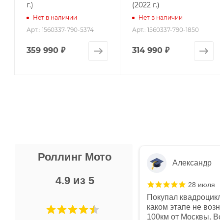
г.)
(2022 г.)
Нет в наличии
Нет в наличии
Арт.: 1560337-790-5374
Арт.: 1560337-790-1850
359 990
₽
314 990
₽
Роллинг Мото
Александр
4.9 из 5
28 июля
 в магазине чисто, цены везде
Покупал квадроцикл
огут. Не понравились условия
каком этапе не воз
предоплата и дают только на год)
100км от Москвы. Вс