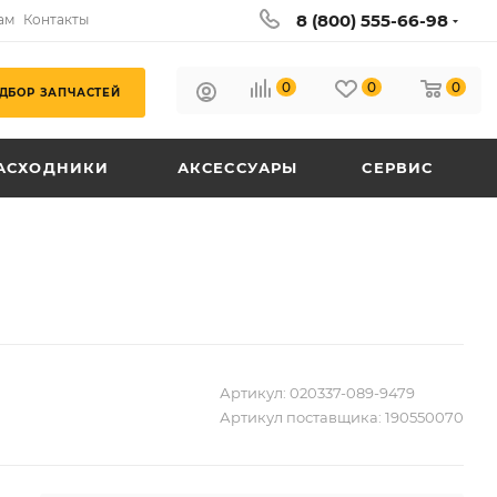
8 (800) 555-66-98
ам
Контакты
0
0
0
ДБОР ЗАПЧАСТЕЙ
АСХОДНИКИ
АКСЕССУАРЫ
СЕРВИС
Артикул:
020337-089-9479
Артикул поставщика:
190550070