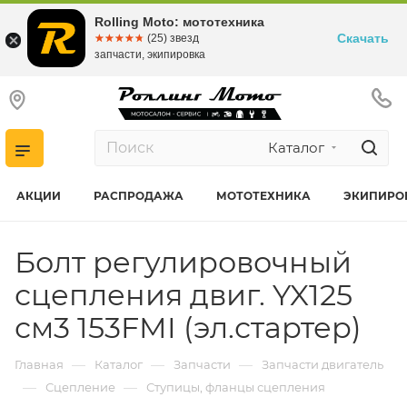
Rolling Moto: мототехника
Скачать
☆☆☆☆☆
★★★★★
(25) звезд
запчасти, экипировка
Каталог
АКЦИИ
РАСПРОДАЖА
МОТОТЕХНИКА
ЭКИПИРО
Болт регулировочный
сцепления двиг. YX125
см3 153FMI (эл.стартер)
—
—
—
Главная
Каталог
Запчасти
Запчасти двигатель
—
—
Сцепление
Ступицы, фланцы сцепления