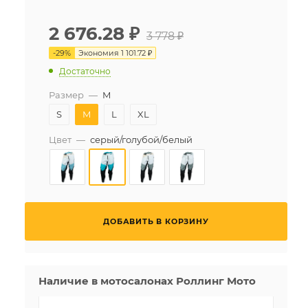
2 676.28
₽
3 778 ₽
-
29
%
Экономия
1 101.72 ₽
Достаточно
Размер
—
M
S
M
L
XL
Цвет
—
серый/голубой/белый
ДОБАВИТЬ В КОРЗИНУ
Наличие в мотосалонах Роллинг Мото