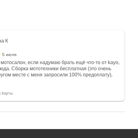
на К
5 июля
мотосалон, если надумаю брать ещё что-то от kayo,
сюда. Сборка мототехники бесплатная (это очень
другом месте с меня запросили 100% предоплату),
и документы выдали. Брала технику с ПТС, на учёт
а вообще без проблем. Менеджеру Юлии большое
тдельное, всегда на связи, очень детально всё
с.Карты
. 👍