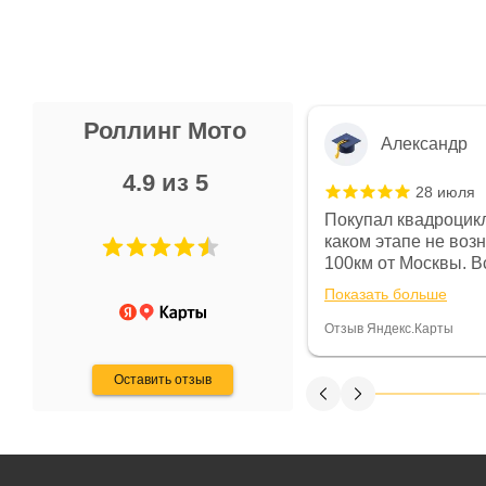
Роллинг Мото
Александр
4.9 из 5
28 июля
 в магазине чисто, цены везде
Покупал квадроцикл
огут. Не понравились условия
каком этапе не воз
предоплата и дают только на год)
100км от Москвы. Вс
ают что человек купит и
спидометре всегда 
Показать больше
некому.
постоянно были на 
Считаю, что это гов
Отзыв Яндекс.Карты
получения денег, ч
Оставить отзыв