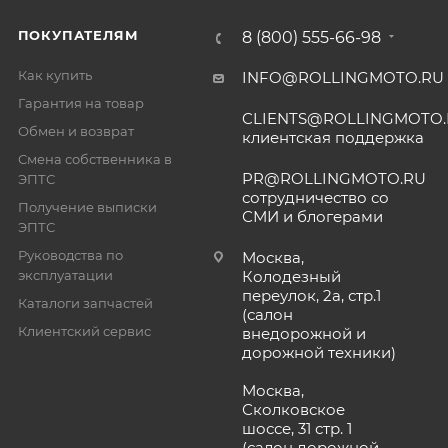
ПОКУПАТЕЛЯМ
8 (800) 555-66-98
Как купить
INFO@ROLLINGMOTO.RU
Гарантия на товар
CLIENTS@ROLLINGMOTO
Обмен и возврат
клиентская поддержка
Смена собственника в
PR@ROLLINGMOTO.RU
ЭПТС
сотрудничество со
Получение выписки
СМИ и блогерами
ЭПТС
Руководства по
Москва,
эксплуатации
Колодезный
переулок, 2а, стр.1
Каталоги запчастей
(салон
Клиентский сервис
внедорожной и
дорожной техники)
Москва,
Сколковское
шоссе, 31 стр. 1
(салон дорожной