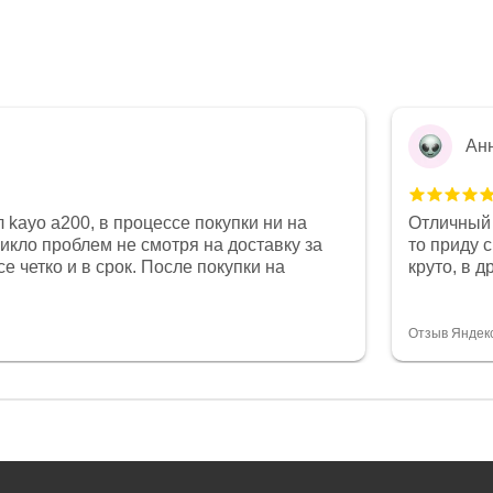
Ан
 kayo a200, в процессе покупки ни на
Отличный 
никло проблем не смотря на доставку за
то приду 
е четко и в срок. После покупки на
круто, в 
был 0, при этом представители магазина
все чеки 
связи и в итоге проблема была решена.
поставил
орит о небезразличии к клиенту после
спасибо о
Отзыв Яндек
то на сегодняшний день редкость.
объясняют