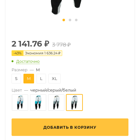
2 141.76
₽
3 778 ₽
-
43
%
Экономия
1 636.24 ₽
Достаточно
Размер
—
M
S
M
L
XL
Цвет
—
черный/серый/белый
ДОБАВИТЬ В КОРЗИНУ