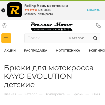
Rolling Moto: мототехника
Скачать
☆☆☆☆☆
★★★★★
(25) звезд
запчасти, экипировка
Каталог
АКЦИИ
РАСПРОДАЖА
МОТОТЕХНИКА
ЭКИПИРО
Брюки для мотокросса
KAYO EVOLUTION
детские
—
—
—
—
Главная
Каталог
Экипировка
Брюки
KAYO