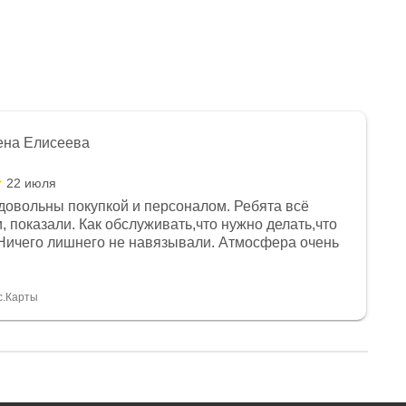
ена Елисеева
22 июля
довольны покупкой и персоналом. Ребята всё
, показали. Как обслуживать,что нужно делать,что
Ничего лишнего не навязывали. Атмосфера очень
я, помогли с доставкой. Сам аппарат так же
 устроил нас, нашли именно то, что хотел P. S
спасибо Дмитрию, за клиентоориентированность и
с.Карты