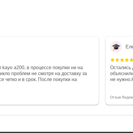
Ел
 kayo a200, в процессе покупки ни на
Остались 
никло проблем не смотря на доставку за
объяснили
е четко и в срок. После покупки на
не нужно.
был 0, при этом представители магазина
комфортна
связи и в итоге проблема была решена.
полностью
орит о небезразличии к клиенту после
огромное 
Отзыв Яндек
то на сегодняшний день редкость.
терпение