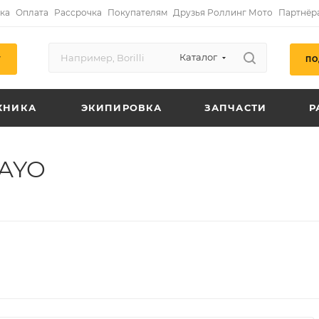
ка
Оплата
Рассрочка
Покупателям
Друзья Роллинг Мото
Партнёр
Каталог
ПО
Г
ХНИКА
ЭКИПИРОВКА
ЗАПЧАСТИ
Р
KAYO