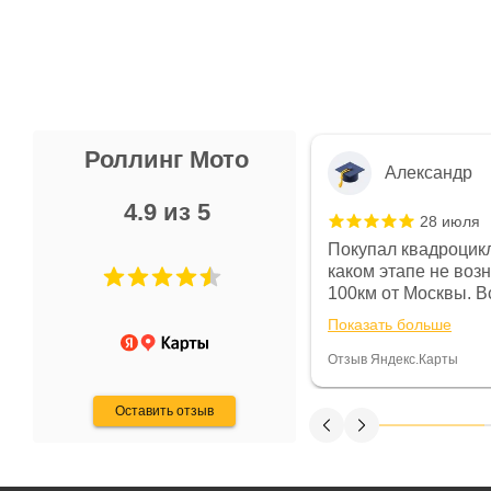
Роллинг Мото
Александр
4.9 из 5
28 июля
 в магазине чисто, цены везде
Покупал квадроцикл
огут. Не понравились условия
каком этапе не воз
предоплата и дают только на год)
100км от Москвы. Вс
ают что человек купит и
спидометре всегда 
Показать больше
некому.
постоянно были на 
Считаю, что это гов
Отзыв Яндекс.Карты
получения денег, ч
Оставить отзыв