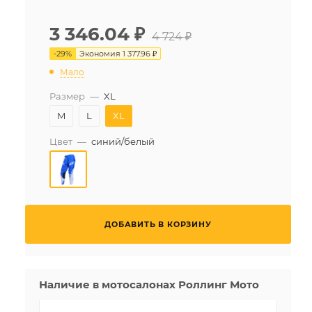
3 346.04
₽
4 724 ₽
-
29
%
Экономия
1 377.96 ₽
Мало
Размер
—
XL
M
L
XL
Цвет
—
синий/белый
ДОБАВИТЬ В КОРЗИНУ
Наличие в мотосалонах Роллинг Мото