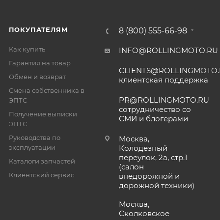
ПОКУПАТЕЛЯМ
8 (800) 555-66-98
Как купить
INFO@ROLLINGMOTO.RU
Гарантия на товар
CLIENTS@ROLLINGMOTO
Обмен и возврат
клиентская поддержка
Смена собственника в
PR@ROLLINGMOTO.RU
ЭПТС
сотрудничество со
Получение выписки
СМИ и блогерами
ЭПТС
Руководства по
Москва,
эксплуатации
Колодезный
переулок, 2а, стр.1
Каталоги запчастей
(салон
Клиентский сервис
внедорожной и
дорожной техники)
Москва,
Сколковское