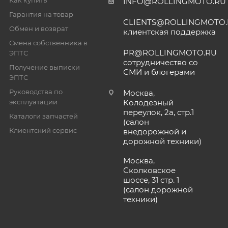
INFO@ROLLINGMOTO.RU
Гарантия на товар
CLIENTS@ROLLINGMOTO
Обмен и возврат
клиентская поддержка
Смена собственника в
PR@ROLLINGMOTO.RU
ЭПТС
сотрудничество со
Получение выписки
СМИ и блогерами
ЭПТС
Руководства по
Москва,
эксплуатации
Колодезный
переулок, 2а, стр.1
Каталоги запчастей
(салон
Клиентский сервис
внедорожной и
дорожной техники)
Москва,
Сколковское
шоссе, 31 стр. 1
(салон дорожной
техники)