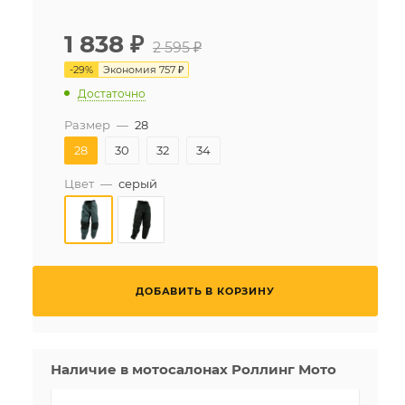
1 838
₽
2 595 ₽
-
29
%
Экономия
757 ₽
Достаточно
Размер
—
28
28
30
32
34
Цвет
—
серый
ДОБАВИТЬ В КОРЗИНУ
Наличие в мотосалонах Роллинг Мото