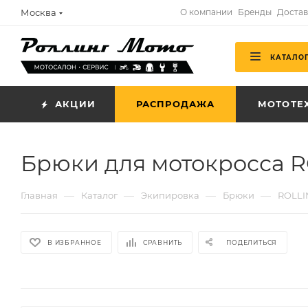
Москва
О компании
Бренды
Достав
КАТАЛО
АКЦИИ
РАСПРОДАЖА
МОТОТЕ
Брюки для мотокросса R
—
—
—
—
Главная
Каталог
Экипировка
Брюки
ROLLI
В ИЗБРАННОЕ
СРАВНИТЬ
ПОДЕЛИТЬСЯ