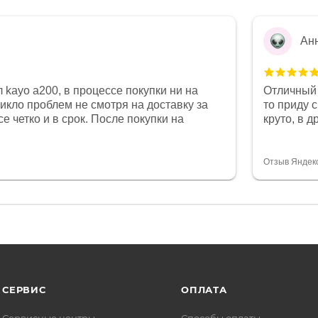
Ан
 kayo a200, в процессе покупки ни на
Отличный 
никло проблем не смотря на доставку за
то приду 
е четко и в срок. После покупки на
круто, в 
был 0, при этом представители магазина
все чеки 
связи и в итоге проблема была решена.
поставил
орит о небезразличии к клиенту после
спасибо о
Отзыв Яндек
то на сегодняшний день редкость.
объясняют
СЕРВИС
ОПЛАТА
Сервисные центры
Способы оплаты