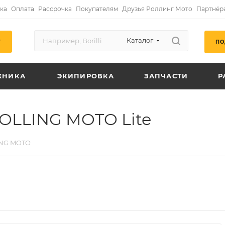
ка
Оплата
Рассрочка
Покупателям
Друзья Роллинг Мото
Партнёр
Каталог
ПО
Г
ХНИКА
ЭКИПИРОВКА
ЗАПЧАСТИ
Р
OLLING MOTO Lite
NG MOTO