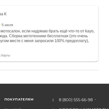
на К
5 июля
мотосалон, если надумаю брать ещё что-то от kayo,
сюда. Сборка мототехники бесплатная (это очень
другом месте с меня запросили 100% предоплату),
и документы выдали. Брала технику с ПТС, на учёт
а вообще без проблем. Менеджеру Юлии большое
тдельное, всегда на связи, очень детально всё
с.Карты
. 👍
ПОКУПАТЕЛЯМ
8 (800) 555-66-98
Как купить