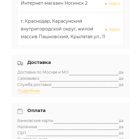
Интернет-магазин Ногинск 2
Мало
г. Краснодар, Карасунский
внутригородской округ, жилой
Мало
массив Пашковский, Крылатая ул., 11
Ростовская обл, г. Ростов-на-Дону,
Мало
Доставка
ул Менжинского, д. 4Ж
Доставка по Москве и МО
да
Самовывоз
да
Служба доставки
да
Подробнее
Оплата
Банковские карты
да
Наличные
да
СБП
да