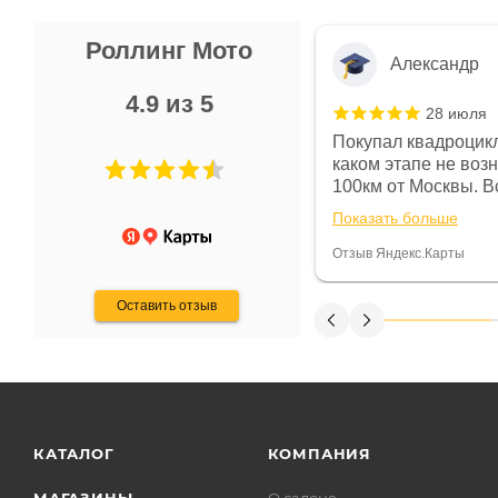
Роллинг Мото
Александр
4.9 из 5
28 июля
 в магазине чисто, цены везде
Покупал квадроцикл
огут. Не понравились условия
каком этапе не воз
предоплата и дают только на год)
100км от Москвы. Вс
ают что человек купит и
спидометре всегда 
Показать больше
некому.
постоянно были на 
Считаю, что это гов
Отзыв Яндекс.Карты
получения денег, ч
Оставить отзыв
КАТАЛОГ
КОМПАНИЯ
МАГАЗИНЫ
О салоне