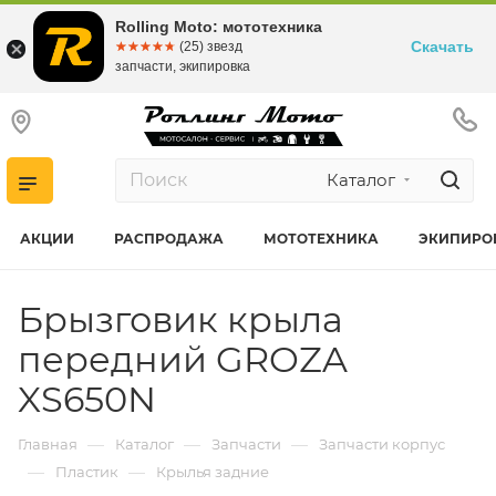
Rolling Moto: мототехника
Скачать
☆☆☆☆☆
★★★★★
(25) звезд
запчасти, экипировка
Каталог
АКЦИИ
РАСПРОДАЖА
МОТОТЕХНИКА
ЭКИПИРО
Брызговик крыла
передний GROZA
XS650N
—
—
—
Главная
Каталог
Запчасти
Запчасти корпус
—
—
Пластик
Крылья задние