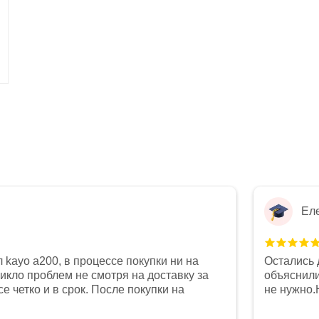
Ел
 kayo a200, в процессе покупки ни на
Остались 
никло проблем не смотря на доставку за
объяснили
е четко и в срок. После покупки на
не нужно.
был 0, при этом представители магазина
комфортна
связи и в итоге проблема была решена.
полностью