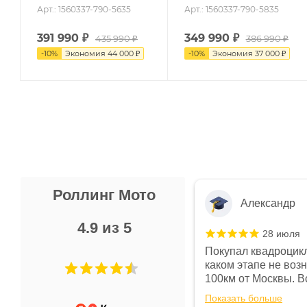
Арт.: 1560337-790-5635
Арт.: 1560337-790-5835
391 990
₽
349 990
₽
435 990
₽
386 990
₽
-
10
%
Экономия
44 000
₽
-
10
%
Экономия
37 000
₽
Роллинг Мото
Александр
4.9 из 5
28 июля
 в магазине чисто, цены везде
Покупал квадроцикл
огут. Не понравились условия
каком этапе не воз
предоплата и дают только на год)
100км от Москвы. Вс
ают что человек купит и
спидометре всегда 
Показать больше
некому.
постоянно были на 