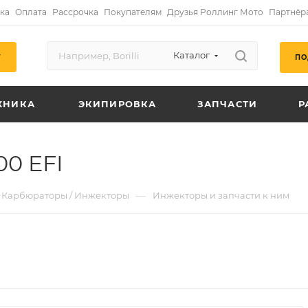
ка
Оплата
Рассрочка
Покупателям
Друзья Роллинг Мото
Партнёр
Каталог
ПО
Г
ХНИКА
ЭКИПИРОВКА
ЗАПЧАСТИ
Р
00 EFI
—
Карбюраторы / Инжекторы
Инжекторы и запчасти к ним