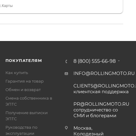
спасибо Дмитрию, за клиентоориентированность и
с.Карты
ПОКУПАТЕЛЯМ
8 (800) 555-66-98
Как купить
INFO@ROLLINGMOTO.RU
Гарантия на товар
CLIENTS@ROLLINGMOTO
Обмен и возврат
клиентская поддержка
Смена собственника в
PR@ROLLINGMOTO.RU
ЭПТС
сотрудничество со
Получение выписки
СМИ и блогерами
ЭПТС
Руководства по
Москва,
эксплуатации
Колодезный