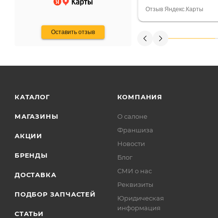
Считаю, что это гов
Отзыв Яндекс.Карты
получения денег, ч
Оставить отзыв
КАТАЛОГ
КОМПАНИЯ
МАГАЗИНЫ
О салоне
Франшиза
АКЦИИ
Новости
БРЕНДЫ
Блог
СМИ о нас
ДОСТАВКА
Реквизиты
ПОДБОР ЗАПЧАСТЕЙ
Юридическая
информация
СТАТЬИ