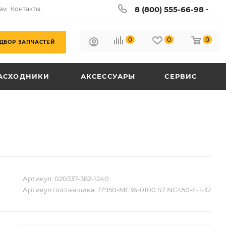
8 (800) 555-66-98
ам
Контакты
0
0
0
ДБОР ЗАПЧАСТЕЙ
АСХОДНИКИ
АКСЕССУАРЫ
СЕРВИС
Артикул:
020337-382-1240
Артикул поставщика:
17950-ME36-0100 S7 NC450-F-1-32