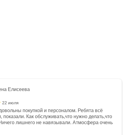
ена Елисеева
22 июля
довольны покупкой и персоналом. Ребята всё
, показали. Как обслуживать,что нужно делать,что
Ничего лишнего не навязывали. Атмосфера очень
я, помогли с доставкой. Сам аппарат так же
 устроил нас, нашли именно то, что хотел P. S