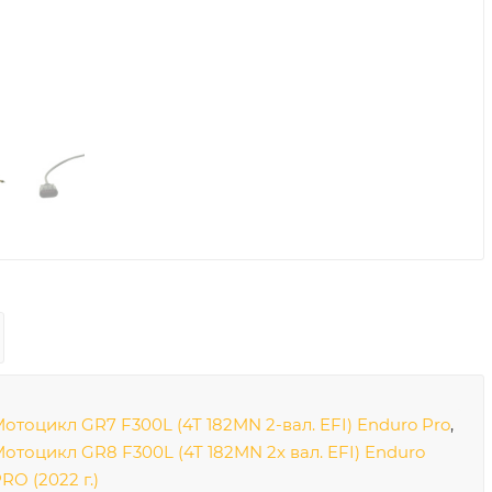
отоцикл GR7 F300L (4T 182MN 2-вал. EFI) Enduro Pro
,
отоцикл GR8 F300L (4T 182MN 2x вал. EFI) Enduro
RO (2022 г.)