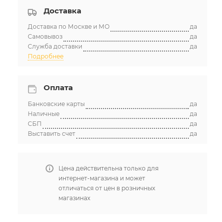
Доставка
Доставка по Москве и МО
да
Самовывоз
да
Служба доставки
да
Подробнее
Оплата
Банковские карты
да
Наличные
да
СБП
да
Выставить счет
да
Цена действительна только для
интернет-магазина и может
отличаться от цен в розничных
магазинах