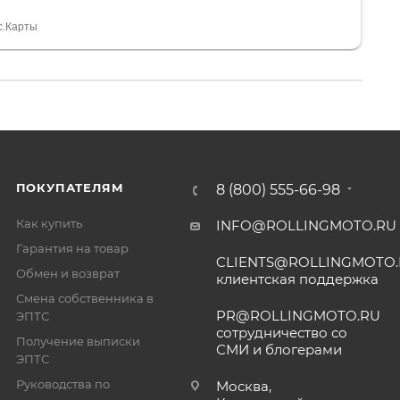
 устроил нас, нашли именно то, что хотел P. S
спасибо Дмитрию, за клиентоориентированность и
с.Карты
ПОКУПАТЕЛЯМ
8 (800) 555-66-98
Как купить
INFO@ROLLINGMOTO.RU
Гарантия на товар
CLIENTS@ROLLINGMOTO
Обмен и возврат
клиентская поддержка
Смена собственника в
PR@ROLLINGMOTO.RU
ЭПТС
сотрудничество со
Получение выписки
СМИ и блогерами
ЭПТС
Руководства по
Москва,