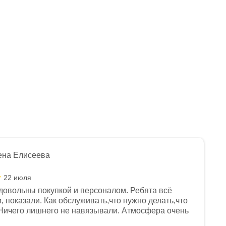
ена Елисеева
22 июля
довольны покупкой и персоналом. Ребята всё
, показали. Как обслуживать,что нужно делать,что
Ничего лишнего не навязывали. Атмосфера очень
я, помогли с доставкой. Сам аппарат так же