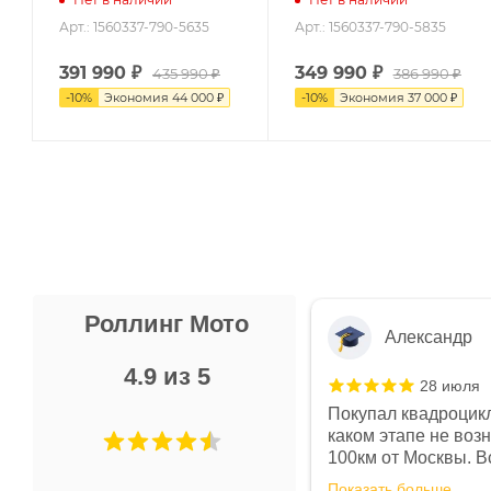
Арт.: 1560337-790-5635
Арт.: 1560337-790-5835
391 990
₽
349 990
₽
435 990
₽
386 990
₽
-
10
%
Экономия
44 000
₽
-
10
%
Экономия
37 000
₽
Роллинг Мото
Александр
4.9 из 5
28 июля
 в магазине чисто, цены везде
Покупал квадроцикл
огут. Не понравились условия
каком этапе не воз
предоплата и дают только на год)
100км от Москвы. Вс
ают что человек купит и
спидометре всегда 
Показать больше