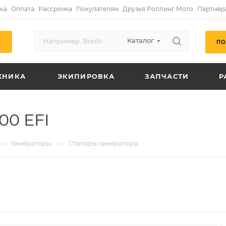
ка
Оплата
Рассрочка
Покупателям
Друзья Роллинг Мото
Партнёр
Каталог
ПО
Г
ХНИКА
ЭКИПИРОВКА
ЗАПЧАСТИ
Р
00 EFI
—
—
Генераторы
Статоры генератора