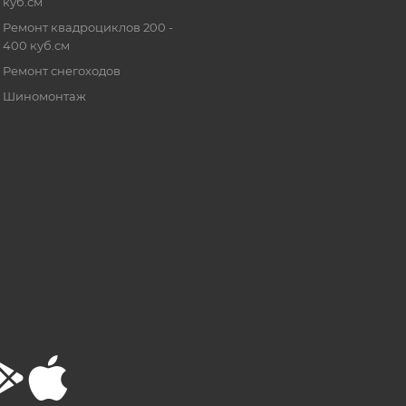
куб.см
Ремонт квадроциклов 200 -
400 куб.см
Ремонт снегоходов
Шиномонтаж