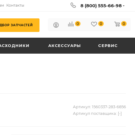
8 (800) 555-66-98
ам
Контакты
0
0
0
ДБОР ЗАПЧАСТЕЙ
АСХОДНИКИ
АКСЕССУАРЫ
СЕРВИС
Артикул:
1560337-283-6856
Артикул поставщика:
[-]