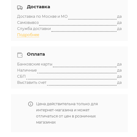
Доставка
Доставка по Москве и МО
да
Самовывоз
да
Служба доставки
да
Подробнее
Оплата
Банковские карты
да
Наличные
да
СБП
да
Выставить счет
да
Цена действительна только для
интернет-магазина и может
отличаться от цен в розничных
магазинах