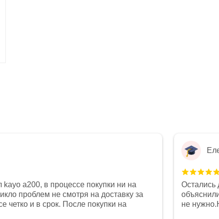
Ел
 kayo a200, в процессе покупки ни на
Остались 
никло проблем не смотря на доставку за
объяснили
е четко и в срок. После покупки на
не нужно.
был 0, при этом представители магазина
комфортна