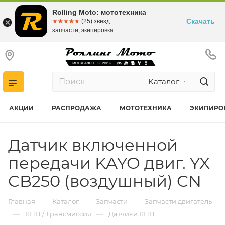
Rolling Moto: мототехника
Скачать
☆☆☆☆☆
★★★★★
(25) звезд
запчасти, экипировка
Каталог
АКЦИИ
РАСПРОДАЖА
МОТОТЕХНИКА
ЭКИПИРО
Датчик включенной
передачи KAYO двиг. YX
CB250 (воздушный) CN
—
—
—
Главная
Каталог
Запчасти
Запчасти двигатель
—
—
КПП / Трансмиссия
Датчики КПП