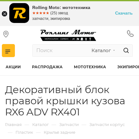
Rolling Moto: мототехника
Скачать
☆☆☆☆☆
★★★★★
(25) звезд
запчасти, экипировка
Каталог
АКЦИИ
РАСПРОДАЖА
МОТОТЕХНИКА
ЭКИПИРО
Декоративный блок
правой крышки кузова
RX6 ADV RX401
—
—
—
Главная
Каталог
Запчасти
Запчасти корпус
—
—
Пластик
Крылья задние