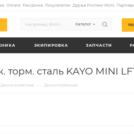
ка
Оплата
Рассрочка
Покупателям
Друзья Роллинг Мото
Партнёр
Каталог
ПО
Г
ХНИКА
ЭКИПИРОВКА
ЗАПЧАСТИ
Р
к. торм. сталь KAYO MINI LF
—
Диски колесные
Диски колесные