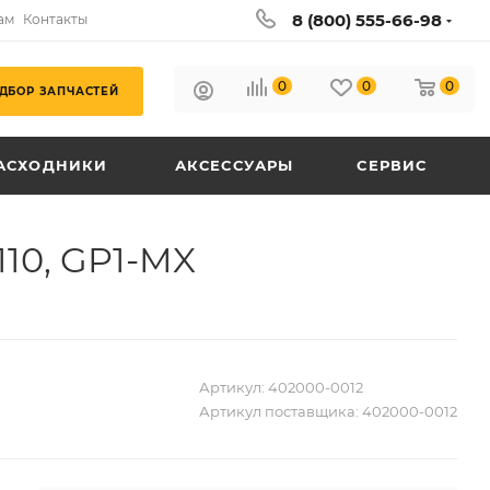
8 (800) 555-66-98
ам
Контакты
0
0
0
ДБОР ЗАПЧАСТЕЙ
АСХОДНИКИ
АКСЕССУАРЫ
СЕРВИС
110, GP1-MX
Артикул:
402000-0012
Артикул поставщика:
402000-0012