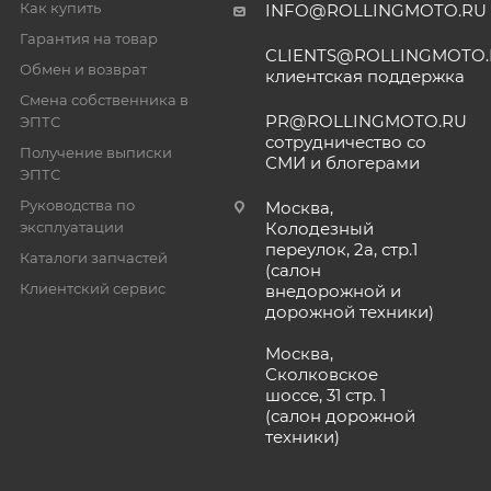
Как купить
INFO@ROLLINGMOTO.RU
Гарантия на товар
CLIENTS@ROLLINGMOTO
Обмен и возврат
клиентская поддержка
Смена собственника в
PR@ROLLINGMOTO.RU
ЭПТС
сотрудничество со
Получение выписки
СМИ и блогерами
ЭПТС
Руководства по
Москва,
эксплуатации
Колодезный
переулок, 2а, стр.1
Каталоги запчастей
(салон
Клиентский сервис
внедорожной и
дорожной техники)
Москва,
Сколковское
шоссе, 31 стр. 1
(салон дорожной
техники)