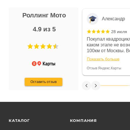
Роллинг Мото
Александр
4.9 из 5
28 июля
 в магазине чисто, цены везде
Покупал квадроцикл
огут. Не понравились условия
каком этапе не воз
предоплата и дают только на год)
100км от Москвы. Вс
ают что человек купит и
спидометре всегда 
Показать больше
некому.
постоянно были на 
Считаю, что это гов
Отзыв Яндекс.Карты
получения денег, ч
Оставить отзыв
КАТАЛОГ
КОМПАНИЯ