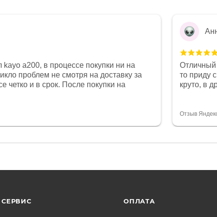
Ан
 kayo a200, в процессе покупки ни на
Отличный 
никло проблем не смотря на доставку за
то приду 
е четко и в срок. После покупки на
круто, в 
был 0, при этом представители магазина
все чеки 
связи и в итоге проблема была решена.
поставил
орит о небезразличии к клиенту после
спасибо о
Отзыв Яндек
то на сегодняшний день редкость.
объясняют
СЕРВИС
ОПЛАТА