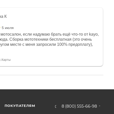
на К
5 июля
мотосалон, если надумаю брать ещё что-то от kayo,
сюда. Сборка мототехники бесплатная (это очень
другом месте с меня запросили 100% предоплату),
и документы выдали. Брала технику с ПТС, на учёт
а вообще без проблем. Менеджеру Юлии большое
тдельное, всегда на связи, очень детально всё
с.Карты
. 👍
ПОКУПАТЕЛЯМ
8 (800) 555-66-98