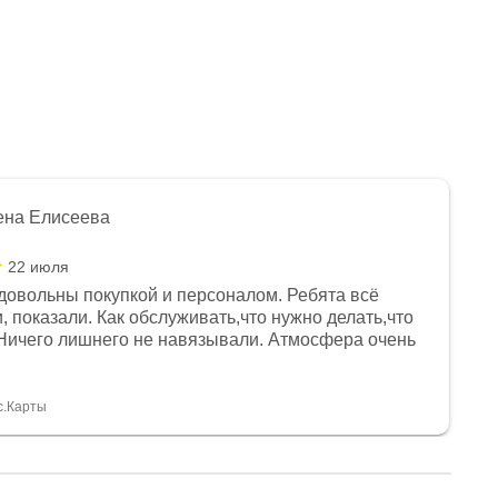
ена Елисеева
22 июля
довольны покупкой и персоналом. Ребята всё
, показали. Как обслуживать,что нужно делать,что
Ничего лишнего не навязывали. Атмосфера очень
я, помогли с доставкой. Сам аппарат так же
 устроил нас, нашли именно то, что хотел P. S
спасибо Дмитрию, за клиентоориентированность и
с.Карты