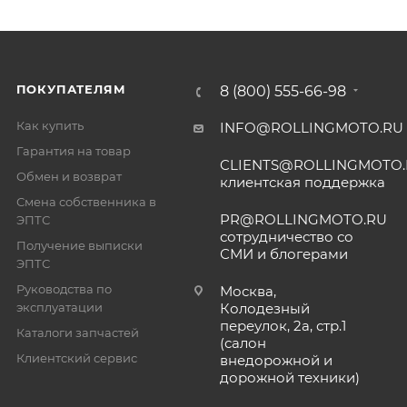
ПОКУПАТЕЛЯМ
8 (800) 555-66-98
Как купить
INFO@ROLLINGMOTO.RU
Гарантия на товар
CLIENTS@ROLLINGMOTO
Обмен и возврат
клиентская поддержка
Смена собственника в
PR@ROLLINGMOTO.RU
ЭПТС
сотрудничество со
Получение выписки
СМИ и блогерами
ЭПТС
Руководства по
Москва,
эксплуатации
Колодезный
переулок, 2а, стр.1
Каталоги запчастей
(салон
Клиентский сервис
внедорожной и
дорожной техники)