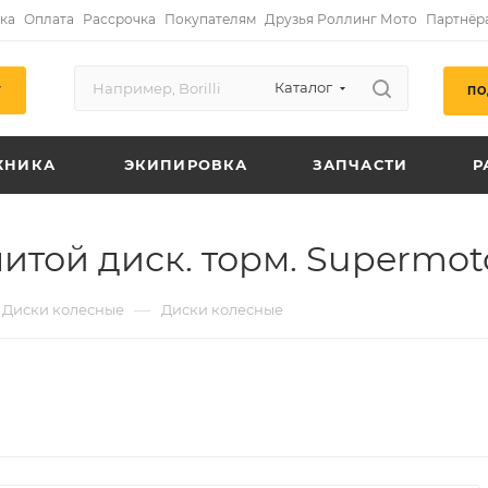
ка
Оплата
Рассрочка
Покупателям
Друзья Роллинг Мото
Партнёр
Каталог
ПО
Г
ХНИКА
ЭКИПИРОВКА
ЗАПЧАСТИ
Р
литой диск. торм. Supermo
—
Диски колесные
Диски колесные