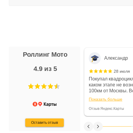
Роллинг Мото
Александр
4.9 из 5
28 июля
 в магазине чисто, цены везде
Покупал квадроцикл
огут. Не понравились условия
каком этапе не воз
предоплата и дают только на год)
100км от Москвы. Вс
ают что человек купит и
спидометре всегда 
Показать больше
некому.
постоянно были на 
Считаю, что это гов
Отзыв Яндекс.Карты
получения денег, ч
Оставить отзыв