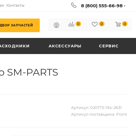
8 (800) 555-66-98
ам
Контакты
0
0
0
ДБОР ЗАПЧАСТЕЙ
АСХОДНИКИ
АКСЕССУАРЫ
СЕРВИС
to SM-PARTS
Артикул:
020173-194-2631
Артикул поставщика:
Front