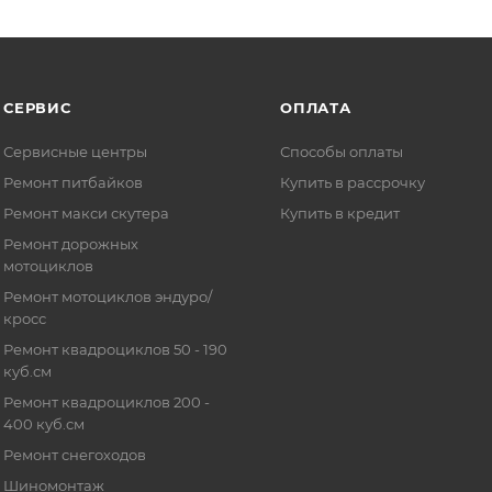
СЕРВИС
ОПЛАТА
Сервисные центры
Способы оплаты
Ремонт питбайков
Купить в рассрочку
Ремонт макси скутера
Купить в кредит
Ремонт дорожных
мотоциклов
Ремонт мотоциклов эндуро/
кросс
Ремонт квадроциклов 50 - 190
куб.см
Ремонт квадроциклов 200 -
400 куб.см
Ремонт снегоходов
Шиномонтаж