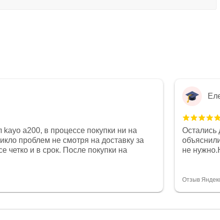
Ел
 kayo a200, в процессе покупки ни на
Остались 
никло проблем не смотря на доставку за
объяснили
е четко и в срок. После покупки на
не нужно.
был 0, при этом представители магазина
комфортна
связи и в итоге проблема была решена.
полностью
орит о небезразличии к клиенту после
огромное 
Отзыв Яндек
то на сегодняшний день редкость.
терпение