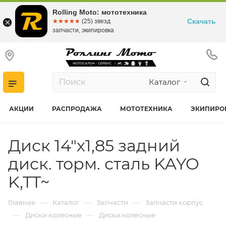
Rolling Moto: мототехника
Скачать
☆☆☆☆☆
★★★★★
(25) звезд
запчасти, экипировка
Каталог
АКЦИИ
РАСПРОДАЖА
МОТОТЕХНИКА
ЭКИПИРО
Диск 14"х1,85 задний
диск. торм. сталь KAYO
K,TT~
—
—
—
Главная
Каталог
Запчасти
Запчасти корпус
—
—
Диски колесные
Диски колесные