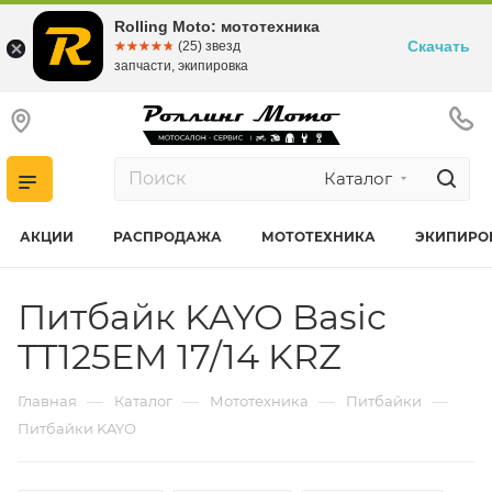
Rolling Moto: мототехника
Скачать
☆☆☆☆☆
★★★★★
(25) звезд
запчасти, экипировка
Каталог
АКЦИИ
РАСПРОДАЖА
МОТОТЕХНИКА
ЭКИПИРО
Питбайк KAYO Basic
TT125EM 17/14 KRZ
—
—
—
—
Главная
Каталог
Мототехника
Питбайки
Питбайки KAYO