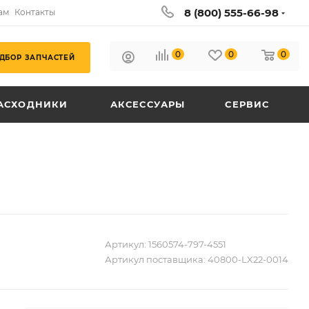
8 (800) 555-66-98
ам
Контакты
0
0
0
ДБОР ЗАПЧАСТЕЙ
АСХОДНИКИ
АКСЕССУАРЫ
СЕРВИС
Артикул:
1560574-797-4551
Артикул поставщика:
40800-LX22-0014