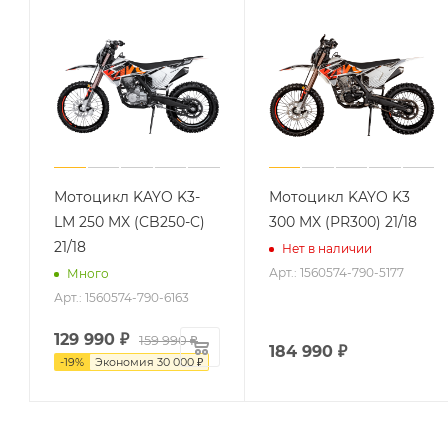
Мотоцикл KAYO K3-
Мотоцикл KAYO K3
LM 250 MX (CB250-C)
300 MX (PR300) 21/18
21/18
Нет в наличии
Арт.: 1560574-790-5177
Много
Арт.: 1560574-790-6163
129 990
₽
159 990
₽
184 990
₽
-
19
%
Экономия
30 000
₽