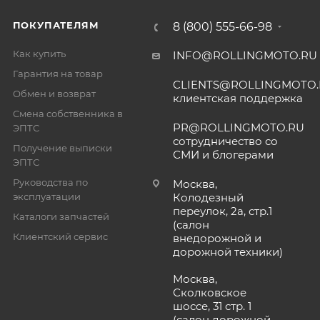
ПОКУПАТЕЛЯМ
8 (800) 555-66-98
Как купить
INFO@ROLLINGMOTO.RU
Гарантия на товар
CLIENTS@ROLLINGMOTO
Обмен и возврат
клиентская поддержка
Смена собственника в
PR@ROLLINGMOTO.RU
ЭПТС
сотрудничество со
Получение выписки
СМИ и блогерами
ЭПТС
Руководства по
Москва,
эксплуатации
Колодезный
переулок, 2а, стр.1
Каталоги запчастей
(салон
Клиентский сервис
внедорожной и
дорожной техники)
Москва,
Сколковское
шоссе, 31 стр. 1
(салон дорожной