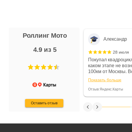
Роллинг Мото
Александр
4.9 из 5
28 июля
 в магазине чисто, цены везде
Покупал квадроцикл
огут. Не понравились условия
каком этапе не воз
предоплата и дают только на год)
100км от Москвы. Вс
ают что человек купит и
спидометре всегда 
Показать больше
некому.
постоянно были на 
Считаю, что это гов
Отзыв Яндекс.Карты
получения денег, ч
Оставить отзыв