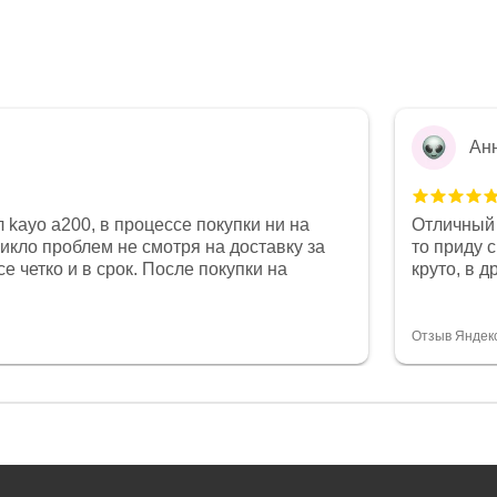
Ан
 kayo a200, в процессе покупки ни на
Отличный 
никло проблем не смотря на доставку за
то приду 
е четко и в срок. После покупки на
круто, в 
был 0, при этом представители магазина
все чеки 
связи и в итоге проблема была решена.
поставил
орит о небезразличии к клиенту после
спасибо о
Отзыв Яндек
то на сегодняшний день редкость.
объясняют