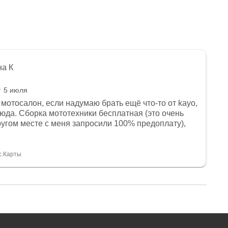
на К
5 июля
мотосалон, если надумаю брать ещё что-то от kayo,
сюда. Сборка мототехники бесплатная (это очень
другом месте с меня запросили 100% предоплату),
и документы выдали. Брала технику с ПТС, на учёт
а вообще без проблем. Менеджеру Юлии большое
тдельное, всегда на связи, очень детально всё
с.Карты
. 👍