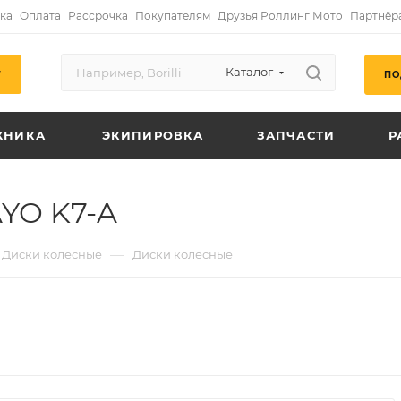
ка
Оплата
Рассрочка
Покупателям
Друзья Роллинг Мото
Партнёр
Каталог
ПО
Г
ХНИКА
ЭКИПИРОВКА
ЗАПЧАСТИ
Р
AYO K7-A
—
Диски колесные
Диски колесные