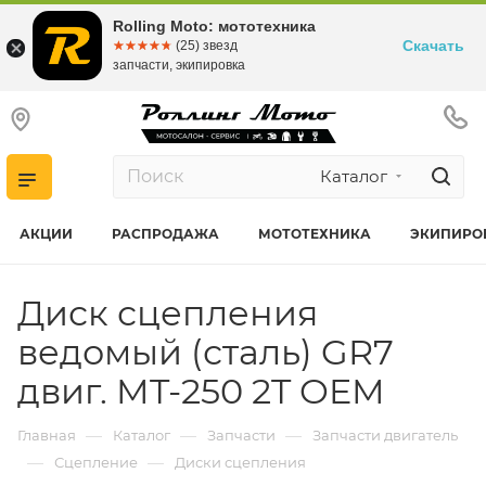
Rolling Moto: мототехника
Скачать
☆☆☆☆☆
★★★★★
(25) звезд
запчасти, экипировка
Каталог
АКЦИИ
РАСПРОДАЖА
МОТОТЕХНИКА
ЭКИПИРО
Диск сцепления
ведомый (сталь) GR7
двиг. MT-250 2T OEM
—
—
—
Главная
Каталог
Запчасти
Запчасти двигатель
—
—
Сцепление
Диски сцепления