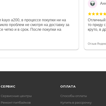
Ан
 kayo a200, в процессе покупки ни на
Отличный 
никло проблем не смотря на доставку за
то приду 
е четко и в срок. После покупки на
круто, в 
был 0, при этом представители магазина
все чеки 
связи и в итоге проблема была решена.
поставил
орит о небезразличии к клиенту после
спасибо о
Отзыв Яндек
то на сегодняшний день редкость.
объясняют
СЕРВИС
ОПЛАТА
Сервисные центры
Способы оплаты
Ремонт питбайков
Купить в рассрочку