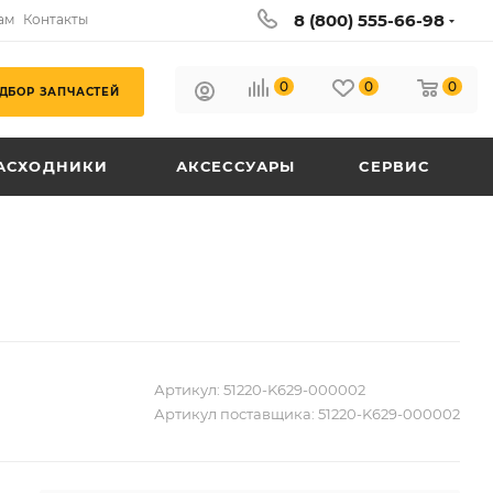
8 (800) 555-66-98
ам
Контакты
0
0
0
ДБОР ЗАПЧАСТЕЙ
АСХОДНИКИ
АКСЕССУАРЫ
СЕРВИС
Артикул:
51220-K629-000002
Артикул поставщика:
51220-K629-000002