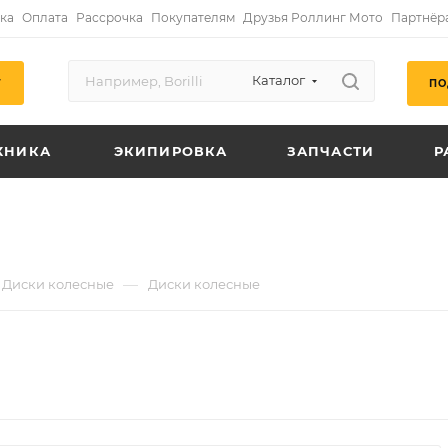
ка
Оплата
Рассрочка
Покупателям
Друзья Роллинг Мото
Партнёр
Каталог
ПО
Г
ХНИКА
ЭКИПИРОВКА
ЗАПЧАСТИ
Р
—
Диски колесные
Диски колесные