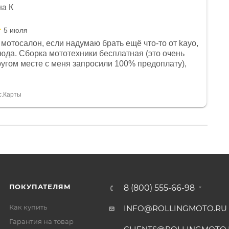
на К
5 июля
мотосалон, если надумаю брать ещё что-то от kayo,
сюда. Сборка мототехники бесплатная (это очень
другом месте с меня запросили 100% предоплату),
и документы выдали. Брала технику с ПТС, на учёт
а вообще без проблем. Менеджеру Юлии большое
тдельное, всегда на связи, очень детально всё
с.Карты
. 👍
ПОКУПАТЕЛЯМ
8 (800) 555-66-98
Как купить
INFO@ROLLINGMOTO.RU
Гарантия на товар