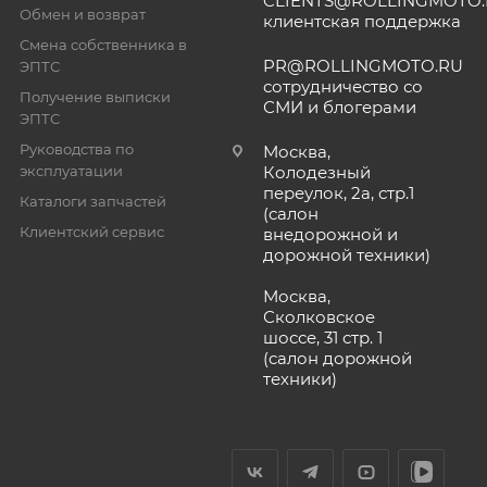
CLIENTS@ROLLINGMOTO
Обмен и возврат
клиентская поддержка
Смена собственника в
PR@ROLLINGMOTO.RU
ЭПТС
сотрудничество со
Получение выписки
СМИ и блогерами
ЭПТС
Руководства по
Москва,
эксплуатации
Колодезный
переулок, 2а, стр.1
Каталоги запчастей
(салон
Клиентский сервис
внедорожной и
дорожной техники)
Москва,
Сколковское
шоссе, 31 стр. 1
(салон дорожной
техники)