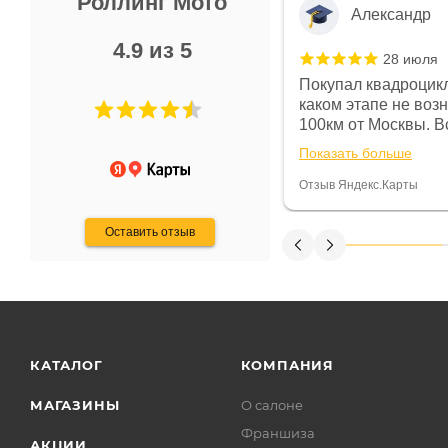
Роллинг Мото
Александр
4.9 из 5
28 июля
 в магазине чисто, цены везде
Покупал квадроцикл
огут. Не понравились условия
каком этапе не воз
предоплата и дают только на год)
100км от Москвы. Вс
ают что человек купит и
спидометре всегда 
Показать больше
некому.
постоянно были на 
Считаю, что это гов
Отзыв Яндекс.Карты
получения денег, ч
Оставить отзыв
КАТАЛОГ
КОМПАНИЯ
МАГАЗИНЫ
О салоне
Франшиза
АКЦИИ