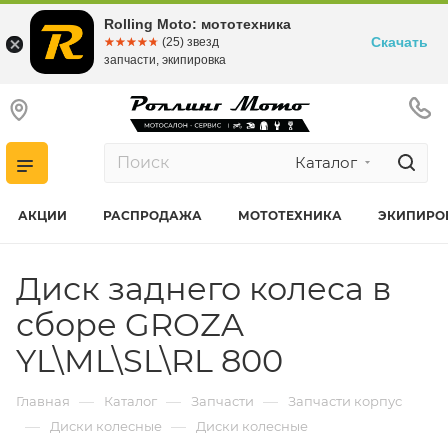
Rolling Moto: мототехника
Скачать
☆☆☆☆☆
★★★★★
(25) звезд
запчасти, экипировка
Каталог
АКЦИИ
РАСПРОДАЖА
МОТОТЕХНИКА
ЭКИПИРО
Диск заднего колеса в
сборе GROZA
YL\ML\SL\RL 800
—
—
—
Главная
Каталог
Запчасти
Запчасти корпус
—
—
Диски колесные
Диски колесные