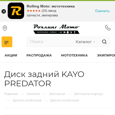
Rolling Moto: мототехника
Скачать
☆☆☆☆☆
★★★★★
(25) звезд
запчасти, экипировка
Каталог
АКЦИИ
РАСПРОДАЖА
МОТОТЕХНИКА
ЭКИПИРО
Диск задний KAYO
PREDATOR
—
—
—
Главная
Каталог
Запчасти
Запчасти корпус
—
—
Диски колесные
Диски колесные