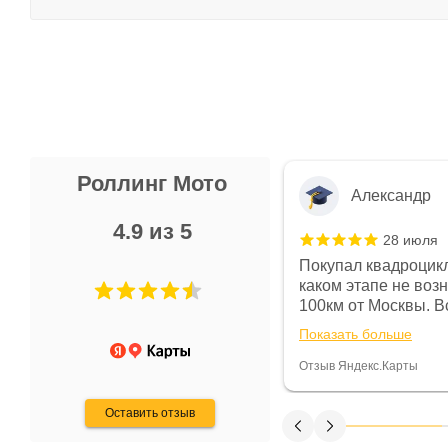
Роллинг Мото
Александр
4.9 из 5
28 июля
 в магазине чисто, цены везде
Покупал квадроцикл
огут. Не понравились условия
каком этапе не воз
предоплата и дают только на год)
100км от Москвы. Вс
ают что человек купит и
спидометре всегда 
Показать больше
некому.
постоянно были на 
Считаю, что это гов
Отзыв Яндекс.Карты
получения денег, ч
Оставить отзыв