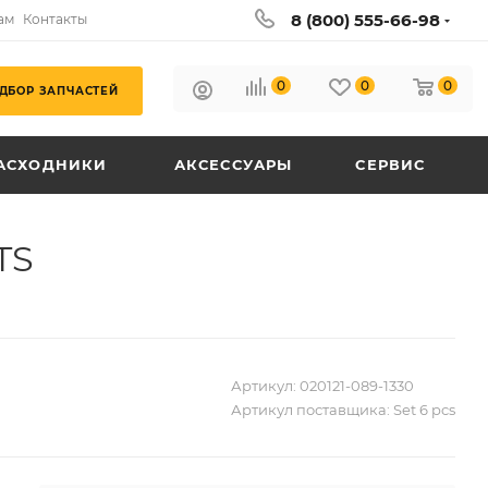
8 (800) 555-66-98
ам
Контакты
0
0
0
ДБОР ЗАПЧАСТЕЙ
АСХОДНИКИ
АКСЕССУАРЫ
СЕРВИС
TS
Артикул:
020121-089-1330
Артикул поставщика:
Set 6 pcs