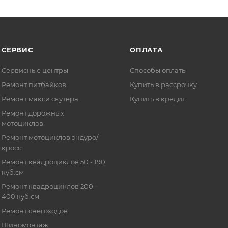
СЕРВИС
ОПЛАТА
Сервисные центры
Способы оплаты
Ремонт питбайков
Купить в рассрочку
Ремонт макси скутера
Купить в кредит
Ремонт дорожных
мотоциклов
Ремонт мотоциклов эндуро/
кросс
Ремонт квадроциклов 50 - 190
куб.см
Ремонт квадроциклов 200 -
400 куб.см
Ремонт снегоходов
Шиномонтаж