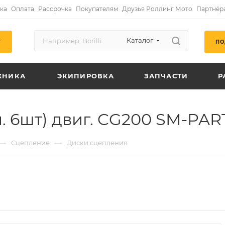
ка
Оплата
Рассрочка
Покупателям
Друзья Роллинг Мото
Партнёр
Каталог
ПО
Г
ХНИКА
ЭКИПИРОВКА
ЗАПЧАСТИ
Р
. 6шт) двиг. CG200 SM-PAR
—
—
Сцепление
Диски сцепления