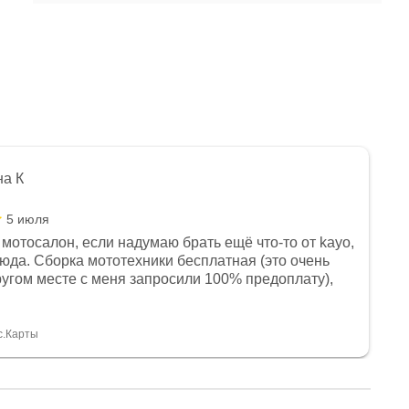
на К
5 июля
мотосалон, если надумаю брать ещё что-то от kayo,
сюда. Сборка мототехники бесплатная (это очень
другом месте с меня запросили 100% предоплату),
и документы выдали. Брала технику с ПТС, на учёт
а вообще без проблем. Менеджеру Юлии большое
тдельное, всегда на связи, очень детально всё
с.Карты
. 👍