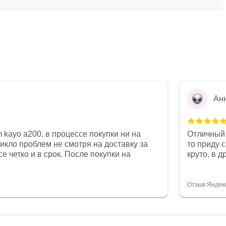
Ан
 kayo a200, в процессе покупки ни на
Отличный 
никло проблем не смотря на доставку за
то приду 
е четко и в срок. После покупки на
круто, в 
был 0, при этом представители магазина
все чеки 
связи и в итоге проблема была решена.
поставил
орит о небезразличии к клиенту после
спасибо о
Отзыв Яндек
то на сегодняшний день редкость.
объясняют