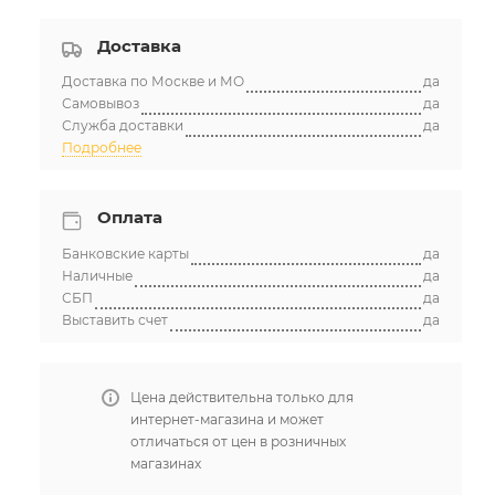
Доставка
Доставка по Москве и МО
да
Самовывоз
да
Служба доставки
да
Подробнее
Оплата
Банковские карты
да
Наличные
да
СБП
да
Выставить счет
да
Цена действительна только для
интернет-магазина и может
отличаться от цен в розничных
магазинах