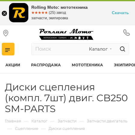
Rolling Moto: мототехника
Скачать
☆☆☆☆☆
★★★★★
(25) звезд
запчасти, экипировка
Каталог
АКЦИИ
РАСПРОДАЖА
МОТОТЕХНИКА
ЭКИПИРО
Диски сцепления
(компл. 7шт) двиг. CB250
SM-PARTS
—
—
—
Главная
Каталог
Запчасти
Запчасти двигатель
—
—
Сцепление
Диски сцепления